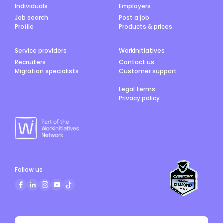
Individuals
Employers
Job search
Post a job
Profile
Products & prices
Service providers
Workinitiatives
Recruiters
Contact us
Migration specialists
Customer support
Legal terms
Privacy policy
Follow us