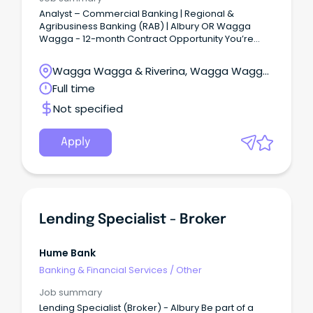
Analyst – Commercial Banking | Regional &
Agribusiness Banking (RAB) | Albury OR Wagga
Wagga - 12-month Contract Opportunity You’re
ambitious – and we’re committed to supporting
your growth.
Wagga Wagga & Riverina, Wagga Wagga,
New South Wales
Full time
Not specified
Apply
Lending Specialist - Broker
Hume Bank
Banking & Financial Services
/
Other
Job summary
Lending Specialist (Broker) - Albury Be part of a