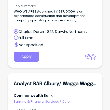
Job summary
WHO WE ARE Established in 1987, DCOH is an
experienced construction and development
company operating across residential,
commercial, hospitality and real estate sectors.
Charles Darwin, 822, Darwin, Northern
Territory
Full time
Not specified
Apply
Analyst RAB Albury/ Wagga Wagga- 12-Month Contract
Commonwealth Bank
Banking & Financial Services
/
Other
Job summary