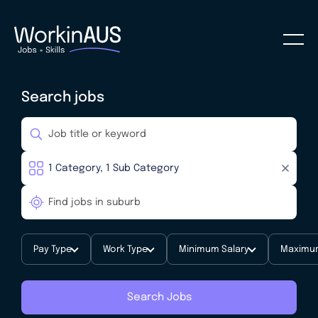
Search jobs
Pay Type
Work Type
Minimum Salary
Maximum
Search Jobs