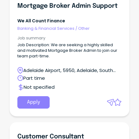
Mortgage Broker Admin Support
We All Count Finance
Banking & Financial Services
/
Other
Job summary
Job Description: We are seeking a highly skilled
and motivated Mortgage Broker Admin to join our
team part-time.
Adelaide Airport, 5950, Adelaide, South
Australia
Part time
Not specified
Apply
Customer Consultant