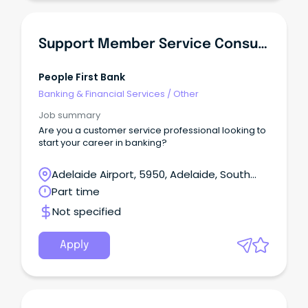
ュアル 必要な英語力 ほとんどわからない ビザ ワーキン
グホリデー / 学生 / ビジネス / 永住 / 市民権 / 観光 詳細を
見る 引越し ビーチ、島 ビザ こんにちは。 CommSec や
moomoo アプリを使った投資の基本を教えてくださる
Support Member Service Consultant - People First Bank, Norwood Branch
方を探しています。 知りたい内容は、 ・入金・出金の方
法 ・株の買い方・売り方 ・アプリの使い方 ・初心者向け
の投資の基礎知識 などです。 プロの方でなくても全く問
People First Bank
題ないです。実際に投資をされていて、経験を教えてい
Banking & Financial Services
/
Other
ただける方がいらっしゃいましたら嬉しいです。 0431
715 706 Shizuka 周辺エリアの求人 周辺エリアの求人を
Job summary
マップから探す あなたにおススメの記事 シドニー 食品工
Are you a customer service professional looking to
場 Full 募集（長期働ける方） 製造リーダー補佐（将来の
start your career in banking?
マネージャー候補）募集 Flemington駅（Strathfield駅
隣）近くにある食品加工工場にて、**製造リーダー補佐
Adelaide Airport, 5950, Adelaide, South
（将来のマネージャー候補）**を募集しております。...
Australia
Part time
Not specified
Apply