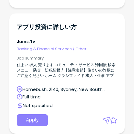
アプリ投資に詳しい方
Jams.tv
Banking & Financial Services
/
Other
Job summary
住まい 求人 売ります コミュニティ サービス 帰国後 検索
メニュー 防災・防犯情報 / 【注意喚起】住まいの詐欺に
ご注意ください ホーム クラシファイド 求人・仕事 アプ
リ投資に詳しい方 全て表示 すべて オーストラリアニュー
ス イベント JAMS.TVからのお知らせ お得／割引 グルメ
Homebush, 2140, Sydney, New South
教育／留学／習い事 旅行／観光 医療／保険 美容／健康
Wales
Full time
マネー 法律／ビザ 就職／転職 電話／通信 自動車 ショッ
ピング 不動産／住宅／引越 冠婚葬祭 エンタメ／スポーツ
Not specified
ビジネス 日系コミュニティ 2026.08.05 36 views 新規投
稿 シドニー アプリ投資に詳しい方 投稿者情報
ShizukaKai 会社情報 会社名 住所 Station Street
Apply
homebush NSW 2140 ウェブ 投稿者の他の記事 1件の記
事があります 募集要項 職種 その他 ワークスタイル カジ