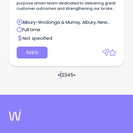
purpose driven team dedicated to delivering great
customer outcomes and strengthening our broker
partnerships. Why join us?
Albury-Wodonga & Murray, Albury, New
South Wales
Full time
Not specified
Apply
«
1
2
3
4
5
»