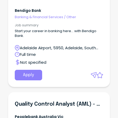
Bendigo Bank
Banking & Financial Services
/
Other
Job summary
Start your career in banking here… with Bendigo
Bank.
Adelaide Airport, 5950, Adelaide, South
Australia
Full time
Not specified
Apply
Quality Control Analyst (AML) - Adelaide
Peoplebank Australia Vic