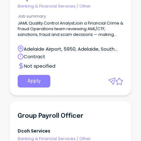
Banking & Financial Services
/
Other
Job summary
JAML Quality Control AnalystJoin a Financial Crime &
Fraud Operations team reviewing AML/CTF,
sanctions, fraud and scam decisions — making
sure they're accurate, consistent and defensible.
Adelaide Airport, 5950, Adelaide, South
Australia
Contract
Not specified
Apply
Group Payroll Officer
Dcoh Services
Banking & Financial Services
/
Other